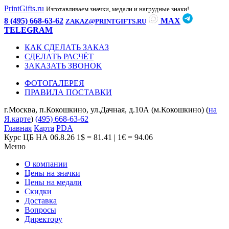
PrintGifts.ru
Изготавливаем значки, медали и нагрудные знаки!
8 (495) 668-63-62
MAX
ZAKAZ@PRINTGIFTS.RU
TELEGRAM
КАК СДЕЛАТЬ ЗАКАЗ
СДЕЛАТЬ РАСЧЁТ
ЗАКАЗАТЬ ЗВОНОК
ФОТОГАЛЕРЕЯ
ПРАВИЛА ПОСТАВКИ
г.Москва, п.Кокошкино, ул.Дачная, д.10А (м.Кокошкино) (
на
Я.карте
)
(495) 668-63-62
Главная
Карта
PDA
Курс ЦБ НА 06.8.26
1$ = 81.41 | 1€ = 94.06
Меню
О компании
Цены на значки
Цены на медали
Скидки
Доставка
Вопросы
Директору