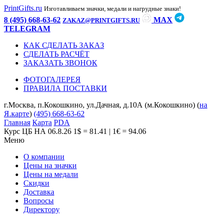
PrintGifts.ru
Изготавливаем значки, медали и нагрудные знаки!
8 (495) 668-63-62
MAX
ZAKAZ@PRINTGIFTS.RU
TELEGRAM
КАК СДЕЛАТЬ ЗАКАЗ
СДЕЛАТЬ РАСЧЁТ
ЗАКАЗАТЬ ЗВОНОК
ФОТОГАЛЕРЕЯ
ПРАВИЛА ПОСТАВКИ
г.Москва, п.Кокошкино, ул.Дачная, д.10А (м.Кокошкино) (
на
Я.карте
)
(495) 668-63-62
Главная
Карта
PDA
Курс ЦБ НА 06.8.26
1$ = 81.41 | 1€ = 94.06
Меню
О компании
Цены на значки
Цены на медали
Скидки
Доставка
Вопросы
Директору