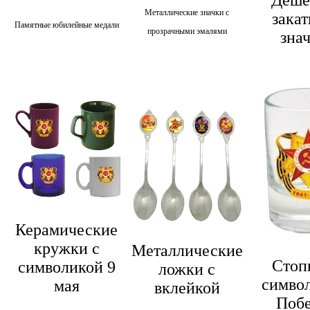
Металлические значки с
зака
Памятные юбилейные медали
прозрачными эмалями
зна
Керамические
кружки с
Металлические
Стоп
символикой 9
ложки с
симво
мая
вклейкой
Поб