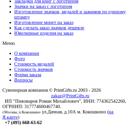
Закладки для книг с логотипом
Значки на заказ с логотипом
Изготовление значков, медалей и зажимов по единому
штампу
Изготовление монет на заказ
Как сделать заказ значков дешевле
Ювелирные изделия на заказ
Меню
О компании
Фото
Стоимость медалей
Стоимость значков
Форма заказа
Вопросы
Сувенирная компания © PrintGifts.ru 2003 - 2026
zakaz@PrintGifts.ru
ИП "Пивоваров Роман Михайлович", ИНН: 774362542260,
ОГРНИП: 317774600467740.
ул.Дачная, д.10А
м. Кокошкино (
на
г.Москва, п.Кокошкино
Я.карте
)
+7 (495) 668-63-62