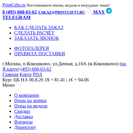
PrintGifts.ru
Изготавливаем значки, медали и нагрудные знаки!
8 (495) 668-63-62
MAX
ZAKAZ@PRINTGIFTS.RU
TELEGRAM
КАК СДЕЛАТЬ ЗАКАЗ
СДЕЛАТЬ РАСЧЁТ
ЗАКАЗАТЬ ЗВОНОК
ФОТОГАЛЕРЕЯ
ПРАВИЛА ПОСТАВКИ
г.Москва, п.Кокошкино, ул.Дачная, д.10А (м.Кокошкино) (
на
Я.карте
)
(495) 668-63-62
Главная
Карта
PDA
Курс ЦБ НА 06.8.26
1$ = 81.41 | 1€ = 94.06
Меню
О компании
Цены на значки
Цены на медали
Скидки
Доставка
Вопросы
Директору