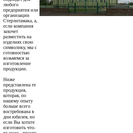
любого
предприятия или
организации
Стерлитамака, а,
если компания
захочет
разместить на
изделиях свою
символику, мы с
готовностью
возьмемся за
изготовление
продукции.
Ниже
представлена те
продукция,
которая, по
нашему опыту
больше всего
востребована в
дни юбилея, но
если Вы хотите
изготовить что-
то иное - просто