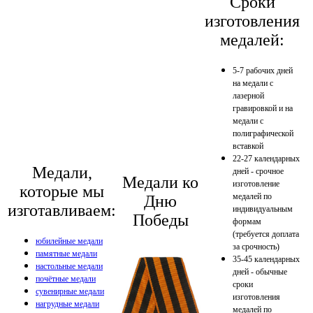
Сроки
изготовления
медалей:
5-7 рабочих дней
на медали с
лазерной
гравировкой и на
медали с
полиграфической
вставкой
22-27 календарных
Медали,
дней - срочное
Медали ко
изготовление
которые мы
медалей по
Дню
изготавливаем:
индивидуальным
Победы
формам
(требуется доплата
юбилейные медали
за срочность)
памятные медали
35-45 календарных
настольные медали
дней - обычные
почётные медали
сроки
сувенирные медали
изготовления
нагрудные медали
медалей по