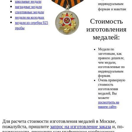
школьные медали
индивидуальным
наградные медали
формам и макетам
спортивные медали
медали на колодках
Стоимость
медали из серебра 925
изготовления
пробы
медалей:
Медали по
заготовкам, как
правило дешевле,
чем медали,
изготовленные по
индивидуальным
формам.
Очень примерную
стоимость
изготовления
медалей, Вы
можете
посмотреть на
нашем сайте
.
Для расчета стоимости изготовления медалей в Москве,
пожалуйста, пришлите
запрос на изготовление заказа
и, по-
возможности, пришлите нам графическое изображение