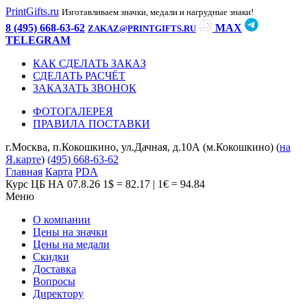
PrintGifts.ru
Изготавливаем значки, медали и нагрудные знаки!
8 (495) 668-63-62
MAX
ZAKAZ@PRINTGIFTS.RU
TELEGRAM
КАК СДЕЛАТЬ ЗАКАЗ
СДЕЛАТЬ РАСЧЁТ
ЗАКАЗАТЬ ЗВОНОК
ФОТОГАЛЕРЕЯ
ПРАВИЛА ПОСТАВКИ
г.Москва, п.Кокошкино, ул.Дачная, д.10А (м.Кокошкино) (
на
Я.карте
)
(495) 668-63-62
Главная
Карта
PDA
Курс ЦБ НА 07.8.26
1$ = 82.17 | 1€ = 94.84
Меню
О компании
Цены на значки
Цены на медали
Скидки
Доставка
Вопросы
Директору