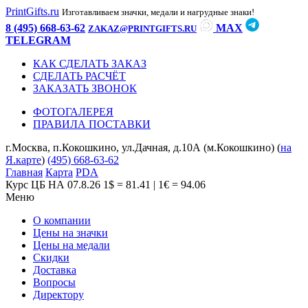
PrintGifts.ru
Изготавливаем значки, медали и нагрудные знаки!
8 (495) 668-63-62
MAX
ZAKAZ@PRINTGIFTS.RU
TELEGRAM
КАК СДЕЛАТЬ ЗАКАЗ
СДЕЛАТЬ РАСЧЁТ
ЗАКАЗАТЬ ЗВОНОК
ФОТОГАЛЕРЕЯ
ПРАВИЛА ПОСТАВКИ
г.Москва, п.Кокошкино, ул.Дачная, д.10А (м.Кокошкино) (
на
Я.карте
)
(495) 668-63-62
Главная
Карта
PDA
Курс ЦБ НА 07.8.26
1$ = 81.41 | 1€ = 94.06
Меню
О компании
Цены на значки
Цены на медали
Скидки
Доставка
Вопросы
Директору