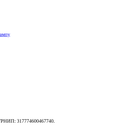
тампу
ГРНИП: 317774600467740.