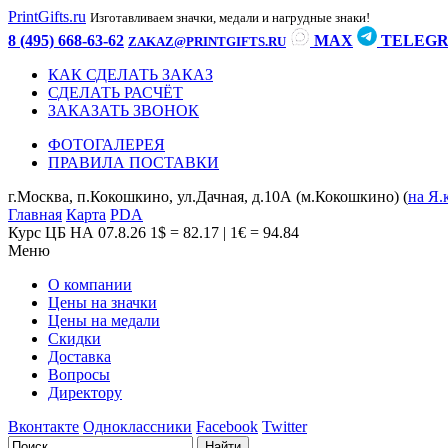
PrintGifts.ru
Изготавливаем значки, медали и нагрудные знаки!
8 (495) 668-63-62
MAX
TELEG
ZAKAZ@PRINTGIFTS.RU
КАК СДЕЛАТЬ ЗАКАЗ
СДЕЛАТЬ РАСЧЁТ
ЗАКАЗАТЬ ЗВОНОК
ФОТОГАЛЕРЕЯ
ПРАВИЛА ПОСТАВКИ
г.Москва, п.Кокошкино, ул.Дачная, д.10А (м.Кокошкино) (
на Я.
Главная
Карта
PDA
Курс ЦБ НА 07.8.26
1$ = 82.17 | 1€ = 94.84
Меню
О компании
Цены на значки
Цены на медали
Скидки
Доставка
Вопросы
Директору
Вконтакте
Одноклассники
Facebook
Twitter