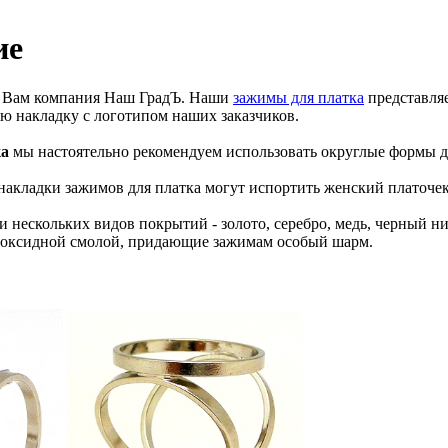
ие
ет Вам компания Наш ГрадЪ. Наши
зажимы для платка
представляе
 накладку с логотипом наших заказчиков.
ка
мы настоятельно рекомендуем использовать округлые формы дл
накладки зажимов для платка могут испортить женский платоче
 нескольких видов покрытий - золото, серебро, медь, черный н
эпоксидной смолой, придающие зажимам особый шарм.