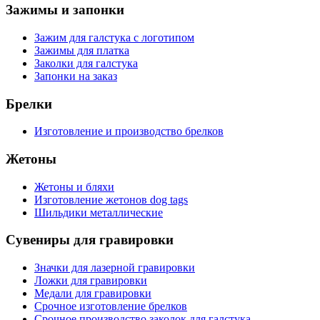
Зажимы и запонки
Зажим для галстука с логотипом
Зажимы для платка
Заколки для галстука
Запонки на заказ
Брелки
Изготовление и производство брелков
Жетоны
Жетоны и бляхи
Изготовление жетонов dog tags
Шильдики металлические
Сувениры для гравировки
Значки для лазерной гравировки
Ложки для гравировки
Медали для гравировки
Срочное изготовление брелков
Срочное производство заколок для галстука