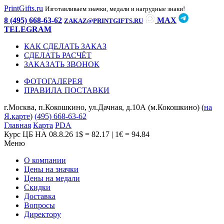
PrintGifts.ru
Изготавливаем значки, медали и нагрудные знаки!
8 (495) 668-63-62
MAX
ZAKAZ@PRINTGIFTS.RU
TELEGRAM
КАК СДЕЛАТЬ ЗАКАЗ
СДЕЛАТЬ РАСЧЁТ
ЗАКАЗАТЬ ЗВОНОК
ФОТОГАЛЕРЕЯ
ПРАВИЛА ПОСТАВКИ
г.Москва, п.Кокошкино, ул.Дачная, д.10А (м.Кокошкино) (
на
Я.карте
)
(495) 668-63-62
Главная
Карта
PDA
Курс ЦБ НА 08.8.26
1$ = 82.17 | 1€ = 94.84
Меню
О компании
Цены на значки
Цены на медали
Скидки
Доставка
Вопросы
Директору