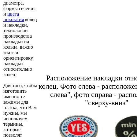
диаметра,
формы сечения
и
цвета
покрытия
колец
и накладки,
технологии
производства
накладки на
кольца, важно
знать и
ориентировку
накладки
относительно
колец.
Расположение накладки отн
колец. Фото слева - расположе
Для того, чтобы
изготовить
слева", фото справа - расп
именно те
"сверху-вниз"
зажимы для
платка, что Вам
нужны, мы
используем
термины,
которые
позволят