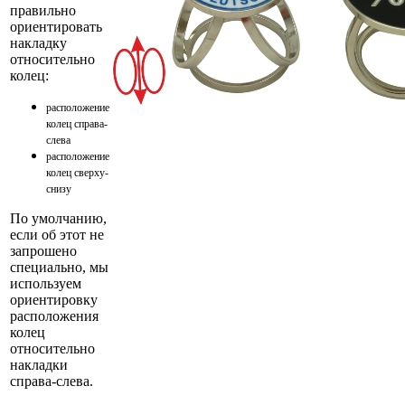
правильно
ориентировать
накладку
относительно
колец:
расположение
колец справа-
слева
расположение
колец сверху-
снизу
По умолчанию,
если об этот не
запрошено
специально, мы
используем
ориентировку
расположения
колец
относительно
накладки
справа-слева.