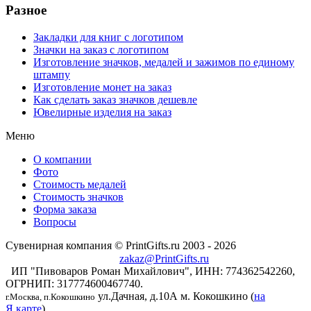
Разное
Закладки для книг с логотипом
Значки на заказ с логотипом
Изготовление значков, медалей и зажимов по единому
штампу
Изготовление монет на заказ
Как сделать заказ значков дешевле
Ювелирные изделия на заказ
Меню
О компании
Фото
Стоимость медалей
Стоимость значков
Форма заказа
Вопросы
Сувенирная компания © PrintGifts.ru 2003 - 2026
zakaz@PrintGifts.ru
ИП "Пивоваров Роман Михайлович", ИНН: 774362542260,
ОГРНИП: 317774600467740.
ул.Дачная, д.10А
м. Кокошкино (
на
г.Москва, п.Кокошкино
Я.карте
)