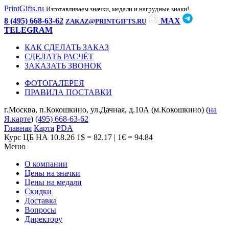
PrintGifts.ru
Изготавливаем значки, медали и нагрудные знаки!
8 (495) 668-63-62
MAX
ZAKAZ@PRINTGIFTS.RU
TELEGRAM
КАК СДЕЛАТЬ ЗАКАЗ
СДЕЛАТЬ РАСЧЁТ
ЗАКАЗАТЬ ЗВОНОК
ФОТОГАЛЕРЕЯ
ПРАВИЛА ПОСТАВКИ
г.Москва, п.Кокошкино, ул.Дачная, д.10А (м.Кокошкино) (
на
Я.карте
)
(495) 668-63-62
Главная
Карта
PDA
Курс ЦБ НА 10.8.26
1$ = 82.17 | 1€ = 94.84
Меню
О компании
Цены на значки
Цены на медали
Скидки
Доставка
Вопросы
Директору