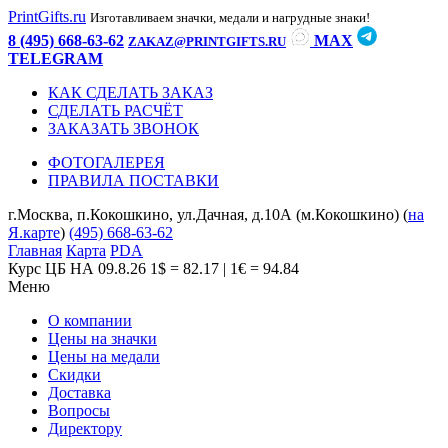
PrintGifts.ru
Изготавливаем значки, медали и нагрудные знаки!
8 (495) 668-63-62
MAX
ZAKAZ@PRINTGIFTS.RU
TELEGRAM
КАК СДЕЛАТЬ ЗАКАЗ
СДЕЛАТЬ РАСЧЁТ
ЗАКАЗАТЬ ЗВОНОК
ФОТОГАЛЕРЕЯ
ПРАВИЛА ПОСТАВКИ
г.Москва, п.Кокошкино, ул.Дачная, д.10А (м.Кокошкино) (
на
Я.карте
)
(495) 668-63-62
Главная
Карта
PDA
Курс ЦБ НА 09.8.26
1$ = 82.17 | 1€ = 94.84
Меню
О компании
Цены на значки
Цены на медали
Скидки
Доставка
Вопросы
Директору