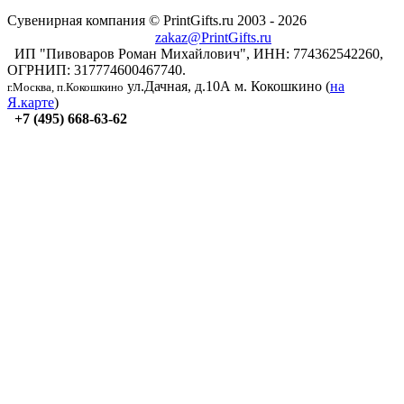
Сувенирная компания © PrintGifts.ru 2003 - 2026
zakaz@PrintGifts.ru
ИП "Пивоваров Роман Михайлович", ИНН: 774362542260,
ОГРНИП: 317774600467740.
ул.Дачная, д.10А
м. Кокошкино (
на
г.Москва, п.Кокошкино
Я.карте
)
+7 (495) 668-63-62