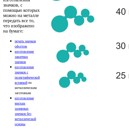
значков, с
помощью которых
можно на металле
передать все то,
что изображено
на бумаге:
печать значков
офсетом
изготовление
закатных
значков
изготовление
значков с
полиграфической
вставкой
по
металлическим
заготовкам
изготовление
мягких
заливных
значков без
металлической
основы