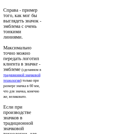
Справа - пример
того, как мог бы
выглядеть значок -
эмблема с очень
тонкими
линиями.
Максимально
точно можно
передать логотип
клиента в значке -
эмблеме
(сделанном в
традиционной значковой
технологии
) только при
размере значка в 60 мм,
что для значка, конечно
же, великовато.
Если при
производстве
значков в
традиционной
значковой
технологии, для