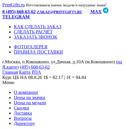
PrintGifts.ru
Изготавливаем значки, медали и нагрудные знаки!
8 (495) 668-63-62
MAX
ZAKAZ@PRINTGIFTS.RU
TELEGRAM
КАК СДЕЛАТЬ ЗАКАЗ
СДЕЛАТЬ РАСЧЁТ
ЗАКАЗАТЬ ЗВОНОК
ФОТОГАЛЕРЕЯ
ПРАВИЛА ПОСТАВКИ
г.Москва, п.Кокошкино, ул.Дачная, д.10А (м.Кокошкино) (
на
Я.карте
)
(495) 668-63-62
Главная
Карта
PDA
Курс ЦБ НА 08.8.26
1$ = 82.17 | 1€ = 94.84
Меню
О компании
Цены на значки
Цены на медали
Скидки
Доставка
Вопросы
Директору