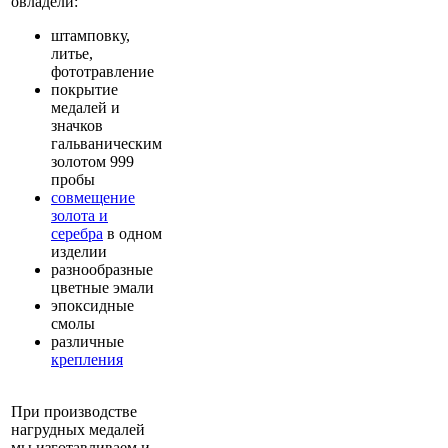
овладели:
штамповку,
литье,
фототравление
покрытие
медалей и
значков
гальваническим
золотом 999
пробы
совмещение
золота и
серебра
в одном
изделии
разнообразные
цветные эмали
эпоксидные
смолы
различные
крепления
При производстве
нагрудных медалей
мы изготавливаем и