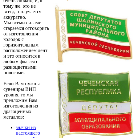
очень сложно, и, к
тому же, это не
всегда получается
аккуратно.
Мы всеми силами
стараемся отговорить
от изготовления
колодок с
горизонтальным
расположением лент
и это относится к
любым флагам с
разноцветными
полосами.
Если Вам нужны
сувениры ВИП
уровня, то мы
предложим Вам
изготовления из
драгоценных
металлов:
значки из
настоящего