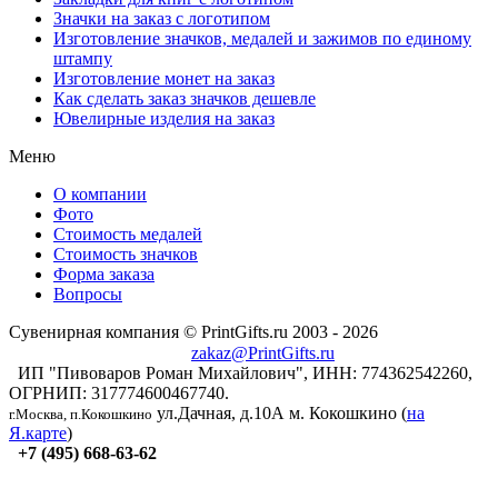
Значки на заказ с логотипом
Изготовление значков, медалей и зажимов по единому
штампу
Изготовление монет на заказ
Как сделать заказ значков дешевле
Ювелирные изделия на заказ
Меню
О компании
Фото
Стоимость медалей
Стоимость значков
Форма заказа
Вопросы
Сувенирная компания © PrintGifts.ru 2003 - 2026
zakaz@PrintGifts.ru
ИП "Пивоваров Роман Михайлович", ИНН: 774362542260,
ОГРНИП: 317774600467740.
ул.Дачная, д.10А
м. Кокошкино (
на
г.Москва, п.Кокошкино
Я.карте
)
+7 (495) 668-63-62