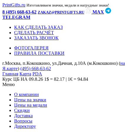
PrintGifts.ru
Изготавливаем значки, медали и нагрудные знаки!
8 (495) 668-63-62
MAX
ZAKAZ@PRINTGIFTS.RU
TELEGRAM
КАК СДЕЛАТЬ ЗАКАЗ
СДЕЛАТЬ РАСЧЁТ
ЗАКАЗАТЬ ЗВОНОК
ФОТОГАЛЕРЕЯ
ПРАВИЛА ПОСТАВКИ
г.Москва, п.Кокошкино, ул.Дачная, д.10А (м.Кокошкино) (
на
Я.карте
)
(495) 668-63-62
Главная
Карта
PDA
Курс ЦБ НА 09.8.26
1$ = 82.17 | 1€ = 94.84
Меню
О компании
Цены на значки
Цены на медали
Скидки
Доставка
Вопросы
Директору