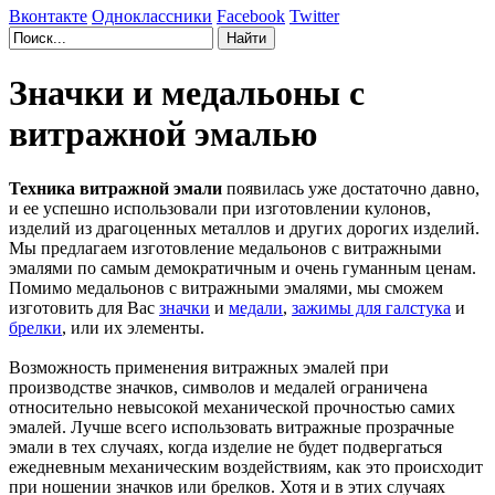
Вконтакте
Одноклассники
Facebook
Twitter
Значки и медальоны с
витражной эмалью
Техника витражной эмали
появилась уже достаточно давно,
и ее успешно использовали при изготовлении кулонов,
изделий из драгоценных металлов и других дорогих изделий.
Мы предлагаем изготовление медальонов с витражными
эмалями по самым демократичным и очень гуманным ценам.
Помимо медальонов с витражными эмалями, мы сможем
изготовить для Вас
значки
и
медали
,
зажимы для галстука
и
брелки
, или их элементы.
Возможность применения витражных эмалей при
производстве значков, символов и медалей ограничена
относительно невысокой механической прочностью самих
эмалей. Лучше всего использовать витражные прозрачные
эмали в тех случаях, когда изделие не будет подвергаться
ежедневным механическим воздействиям, как это происходит
при ношении значков или брелков. Хотя и в этих случаях