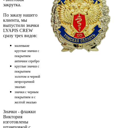
закрутка.
По заказу нашего
клиента, мы
выпустили значки
LYAPIS CREW
сразу трех видов:
маленькие
круглые значки с
покрытием
античное серебро
круглые значки с
покрытием
золотом и черной
непрозрачной
эмалью
значки с черным
покрытием и с
желтой эмалью
Значки - флажки
Виктория
изготовлены
штамповкой с