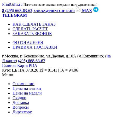
PrintGifts.ru
Изготавливаем значки, медали и нагрудные знаки!
8 (495) 668-63-62
MAX
ZAKAZ@PRINTGIFTS.RU
TELEGRAM
КАК СДЕЛАТЬ ЗАКАЗ
СДЕЛАТЬ РАСЧЁТ
ЗАКАЗАТЬ ЗВОНОК
ФОТОГАЛЕРЕЯ
ПРАВИЛА ПОСТАВКИ
г.Москва, п.Кокошкино, ул.Дачная, д.10А (м.Кокошкино) (
на
Я.карте
)
(495) 668-63-62
Главная
Карта
PDA
Курс ЦБ НА 07.8.26
1$ = 81.41 | 1€ = 94.06
Меню
О компании
Цены на значки
Цены на медали
Скидки
Доставка
Вопросы
Директору