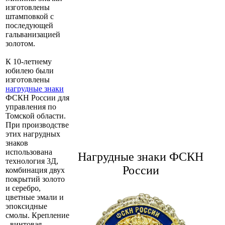
изготовлены
штамповкой с
последующей
гальванизацией
золотом.
К 10-летнему
юбилею были
изготовлены
нагрудные знаки
ФСКН России для
управления по
Томской области.
При производстве
этих нагрудных
знаков
использована
Нагрудные знаки ФСКН
технология 3Д,
России
комбинация двух
покрытий золото
и серебро,
цветные эмали и
эпоксидные
смолы. Крепление
- винтовая