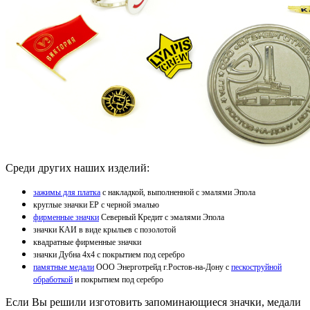
Среди других наших изделий:
зажимы для платка
с накладкой, выполненной с эмалями Эпола
круглые значки EP с черной эмалью
фирменные значки
Северный Кредит с эмалями Эпола
значки КАИ в виде крыльев с позолотой
квадратные фирменные значки
значки Дубна 4х4 с покрытием под серебро
памятные медали
ООО Энерготрейд г.Ростов-на-Дону с
пескоструйной
обработкой
и покрытием под серебро
Если Вы решили изготовить запоминающиеся значки, медали