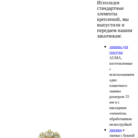
Используя
стандартные
элементы
креплений, мы
выпустили и
передаем нашим
заказчикам:
зажимы для
галстука
AUMA,
изготовленные
с
использованием
одно
планочного
зажима
размером 55
мм и с
накладным
элементом,
обработанным
пескоструйкой
запонки
и
значки с буквой