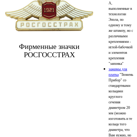
А,
выполненные в
технологии
Эпола, по
одному и тому
же штампу, но с
различными
креплениями -
Фирменные значки
иглой-бабочкой
и элементов
РОСГОССТРАХ
крепления
"запонка"
зажимы для
платка
"Тюмень
Прибор" со
стандартными
кольцами
круглого
сечения
диаметром 20
мм (можно
изготовить и те
кольца того
диаметра, что
Вам нужно, но