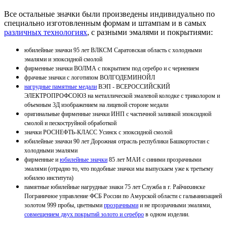
Все остальные значки были произведены индивидуально по
специально изготовленным формам и штампам и в самых
различных технологиях
, с разными эмалями и покрытиями:
юбилейные значки 95 лет ВЛКСМ Саратовская область с холодными
эмалями и эпоксидной смолой
фирменные значки ВОЛМА с покрытием под серебро и с чернением
фрачные значки с логотипом ВОЛГОДЕМИНОЙЛ
нагрудные памятные медали
ВЭП - ВСЕРОССИЙСКИЙ
ЭЛЕКТРОПРОФСОЮЗ на металлической эмалевой колодке с триколором и
объемным 3Д изображением на лицевой стороне медали
оригинальные фирменные значки ИНП с частичной заливкой эпоксидной
смолой и пескоструйной обработкой
значки РОСНЕФТЬ-КЛАСС Усинск с эпоксидной смолой
юбилейные значки 90 лет Дорожная отрасль республики Башкортостан с
холодными эмалями
фирменные и
юбилейные значки
85 лет МАИ с синими прозрачными
эмалями (отрадно то, что подобные значки мы выпускаем уже к третьему
юбилею института)
памятные юбилейные нагрудные знаки 75 лет Служба в г. Райчихинске
Пограничное управление ФСБ России по Амурской области с гальванизацией
золотом 999 пробы, цветными
прозрачными
и не прозрачными эмалями,
совмещением двух покрытий золото и серебро
в одном изделии.