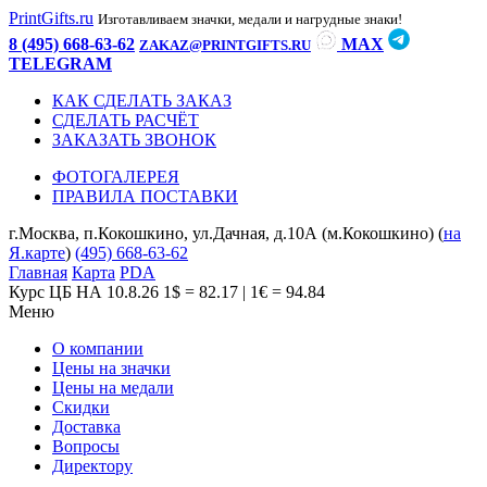
PrintGifts.ru
Изготавливаем значки, медали и нагрудные знаки!
8 (495) 668-63-62
MAX
ZAKAZ@PRINTGIFTS.RU
TELEGRAM
КАК СДЕЛАТЬ ЗАКАЗ
СДЕЛАТЬ РАСЧЁТ
ЗАКАЗАТЬ ЗВОНОК
ФОТОГАЛЕРЕЯ
ПРАВИЛА ПОСТАВКИ
г.Москва, п.Кокошкино, ул.Дачная, д.10А (м.Кокошкино) (
на
Я.карте
)
(495) 668-63-62
Главная
Карта
PDA
Курс ЦБ НА 10.8.26
1$ = 82.17 | 1€ = 94.84
Меню
О компании
Цены на значки
Цены на медали
Скидки
Доставка
Вопросы
Директору