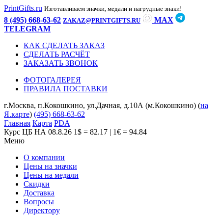
PrintGifts.ru
Изготавливаем значки, медали и нагрудные знаки!
8 (495) 668-63-62
MAX
ZAKAZ@PRINTGIFTS.RU
TELEGRAM
КАК СДЕЛАТЬ ЗАКАЗ
СДЕЛАТЬ РАСЧЁТ
ЗАКАЗАТЬ ЗВОНОК
ФОТОГАЛЕРЕЯ
ПРАВИЛА ПОСТАВКИ
г.Москва, п.Кокошкино, ул.Дачная, д.10А (м.Кокошкино) (
на
Я.карте
)
(495) 668-63-62
Главная
Карта
PDA
Курс ЦБ НА 08.8.26
1$ = 82.17 | 1€ = 94.84
Меню
О компании
Цены на значки
Цены на медали
Скидки
Доставка
Вопросы
Директору