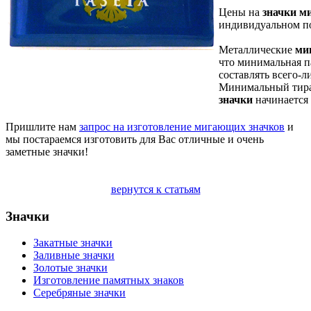
Цены на
значки
м
индивидуальном п
Металлические
ми
что минимальная п
составлять всего-л
Минимальный тира
значки
начинается 
Пришлите нам
запрос на изготовление мигающих значков
и
мы постараемся изготовить для Вас отличные и очень
заметные значки!
вернутся к статьям
Значки
Закатные значки
Заливные значки
Золотые значки
Изготовление памятных знаков
Серебряные значки