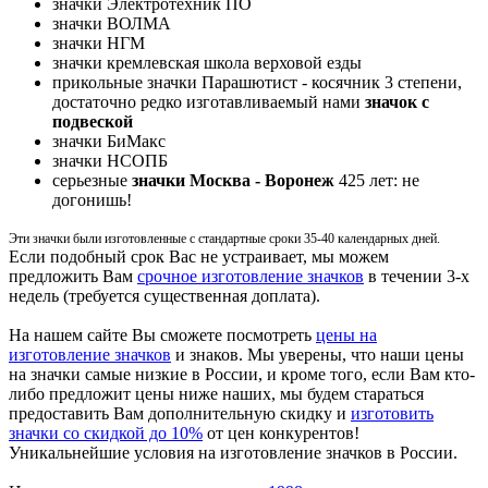
значки Электротехник ПО
значки ВОЛМА
значки НГМ
значки кремлевская школа верховой езды
прикольные значки Парашютист - косячник 3 степени,
достаточно редко изготавливаемый нами
значок с
подвеской
значки БиМакс
значки НСОПБ
серьезные
значки Москва - Воронеж
425 лет: не
догонишь!
Эти значки были изготовленные с стандартные сроки 35-40 календарных дней.
Если подобный срок Вас не устраивает, мы можем
предложить Вам
срочное изготовление значков
в течении 3-х
недель (требуется существенная доплата).
На нашем сайте Вы сможете посмотреть
цены на
изготовление значков
и знаков. Мы уверены, что наши цены
на значки самые низкие в России, и кроме того, если Вам кто-
либо предложит цены ниже наших, мы будем стараться
предоставить Вам дополнительную скидку и
изготовить
значки со скидкой до 10%
от цен конкурентов!
Уникальнейшие условия на изготовление значков в России.