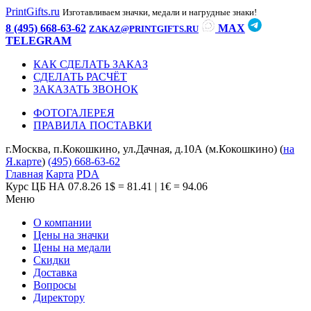
PrintGifts.ru
Изготавливаем значки, медали и нагрудные знаки!
8 (495) 668-63-62
MAX
ZAKAZ@PRINTGIFTS.RU
TELEGRAM
КАК СДЕЛАТЬ ЗАКАЗ
СДЕЛАТЬ РАСЧЁТ
ЗАКАЗАТЬ ЗВОНОК
ФОТОГАЛЕРЕЯ
ПРАВИЛА ПОСТАВКИ
г.Москва, п.Кокошкино, ул.Дачная, д.10А (м.Кокошкино) (
на
Я.карте
)
(495) 668-63-62
Главная
Карта
PDA
Курс ЦБ НА 07.8.26
1$ = 81.41 | 1€ = 94.06
Меню
О компании
Цены на значки
Цены на медали
Скидки
Доставка
Вопросы
Директору