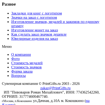
Разное
Закладки для книг с логотипом
Значки на заказ с логотипом
Изготовление значков, медалей и зажимов по единому
штампу
Изготовление монет на заказ
Как сделать заказ значков дешевле
Ювелирные изделия на заказ
Меню
О компании
Фото
Стоимость медалей
Стоимость значков
Форма заказа
Вопросы
Сувенирная компания © PrintGifts.ru 2003 - 2026
zakaz@PrintGifts.ru
ИП "Пивоваров Роман Михайлович", ИНН: 774362542260,
ОГРНИП: 317774600467740.
ул.Дачная, д.10А
м. Кокошкино (
на
г.Москва, п.Кокошкино
Я.карте
)