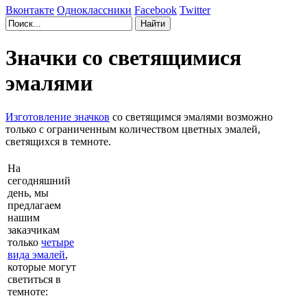
Вконтакте
Одноклассники
Facebook
Twitter
Значки со светящимися
эмалями
Изготовление значков
со светящимся эмалями возможно
только с ограниченным количеством цветных эмалей,
светящихся в темноте.
На
сегодняшний
день, мы
предлагаем
нашим
заказчикам
только
четыре
вида эмалей
,
которые могут
светиться в
темноте: