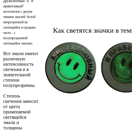
дружелюбный" и "Я
приветливый"
изготовлен с двумя
типами эмалей: белой
непрозрачной не
светящейся и средняя
Как светятся значки в тем
часть - с
полупрозрачной
светящейся эмалью
Все эмали имеют
различную
интенсивность
свечения и в
значительной
степени
полупрозрачны.
Степень
свечения зависит
от цвета
применяемой
светящейся
эмали и
толщины