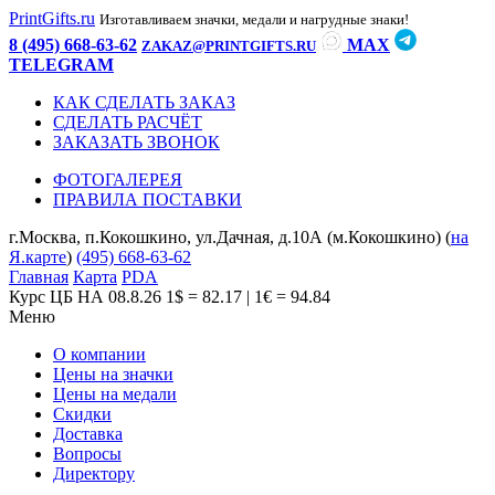
PrintGifts.ru
Изготавливаем значки, медали и нагрудные знаки!
8 (495) 668-63-62
MAX
ZAKAZ@PRINTGIFTS.RU
TELEGRAM
КАК СДЕЛАТЬ ЗАКАЗ
СДЕЛАТЬ РАСЧЁТ
ЗАКАЗАТЬ ЗВОНОК
ФОТОГАЛЕРЕЯ
ПРАВИЛА ПОСТАВКИ
г.Москва, п.Кокошкино, ул.Дачная, д.10А (м.Кокошкино) (
на
Я.карте
)
(495) 668-63-62
Главная
Карта
PDA
Курс ЦБ НА 08.8.26
1$ = 82.17 | 1€ = 94.84
Меню
О компании
Цены на значки
Цены на медали
Скидки
Доставка
Вопросы
Директору