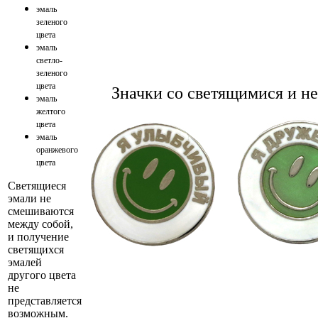
эмаль
зеленого
цвета
эмаль
светло-
зеленого
цвета
Значки со светящимися и н
эмаль
желтого
цвета
эмаль
оранжевого
цвета
Светящиеся
эмали не
смешиваются
между собой,
и получение
светящихся
эмалей
другого цвета
не
представляется
возможным.