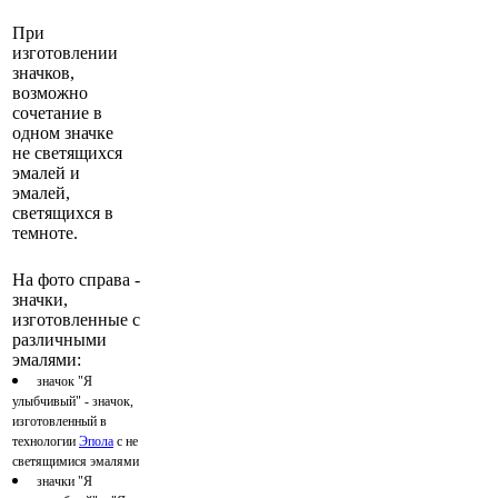
При
изготовлении
значков,
возможно
сочетание в
одном значке
не светящихся
эмалей и
эмалей,
светящихся в
темноте.
На фото справа -
значки,
изготовленные с
различными
эмалями:
значок "Я
улыбчивый" - значок,
изготовленный в
технологии
Эпола
с не
светящимися эмалями
значки "Я