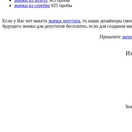
значки из золота
585 пробы
значки из серебра
925 пробы
Если у Вас нет макета
значка депутата
, то наши дизайнеры смог
будущего значка для депутатов бесплатно, если для создания м
Пришлите
запр
Из
Зн