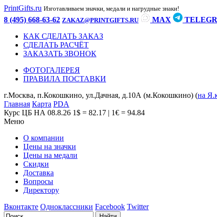
PrintGifts.ru
Изготавливаем значки, медали и нагрудные знаки!
8 (495) 668-63-62
MAX
TELEG
ZAKAZ@PRINTGIFTS.RU
КАК СДЕЛАТЬ ЗАКАЗ
СДЕЛАТЬ РАСЧЁТ
ЗАКАЗАТЬ ЗВОНОК
ФОТОГАЛЕРЕЯ
ПРАВИЛА ПОСТАВКИ
г.Москва, п.Кокошкино, ул.Дачная, д.10А (м.Кокошкино) (
на Я.
Главная
Карта
PDA
Курс ЦБ НА 08.8.26
1$ = 82.17 | 1€ = 94.84
Меню
О компании
Цены на значки
Цены на медали
Скидки
Доставка
Вопросы
Директору
Вконтакте
Одноклассники
Facebook
Twitter