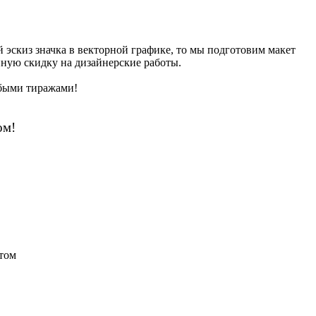
й эскиз значка в векторной графике, то мы подготовим макет
енную скидку на дизайнерские работы.
быми тиражами!
ом!
том