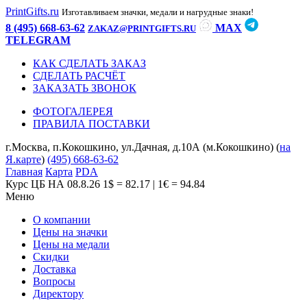
PrintGifts.ru
Изготавливаем значки, медали и нагрудные знаки!
8 (495) 668-63-62
MAX
ZAKAZ@PRINTGIFTS.RU
TELEGRAM
КАК СДЕЛАТЬ ЗАКАЗ
СДЕЛАТЬ РАСЧЁТ
ЗАКАЗАТЬ ЗВОНОК
ФОТОГАЛЕРЕЯ
ПРАВИЛА ПОСТАВКИ
г.Москва, п.Кокошкино, ул.Дачная, д.10А (м.Кокошкино) (
на
Я.карте
)
(495) 668-63-62
Главная
Карта
PDA
Курс ЦБ НА 08.8.26
1$ = 82.17 | 1€ = 94.84
Меню
О компании
Цены на значки
Цены на медали
Скидки
Доставка
Вопросы
Директору