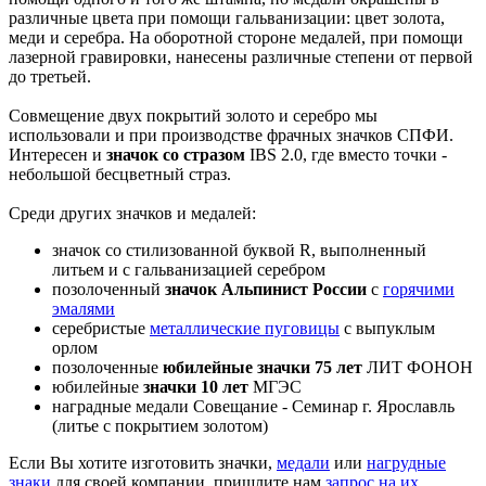
различные цвета при помощи гальванизации: цвет золота,
меди и серебра. На оборотной стороне медалей, при помощи
лазерной гравировки, нанесены различные степени от первой
до третьей.
Совмещение двух покрытий золото и серебро мы
использовали и при производстве фрачных значков СПФИ.
Интересен и
значок со стразом
IBS 2.0, где вместо точки -
небольшой бесцветный страз.
Среди других значков и медалей:
значок со стилизованной буквой R, выполненный
литьем и с гальванизацией серебром
позолоченный
значок Альпинист России
с
горячими
эмалями
серебристые
металлические пуговицы
с выпуклым
орлом
позолоченные
юбилейные значки 75 лет
ЛИТ ФОНОН
юбилейные
значки 10 лет
МГЭС
наградные медали Совещание - Семинар г. Ярославль
(литье с покрытием золотом)
Если Вы хотите изготовить значки,
медали
или
нагрудные
знаки
для своей компании, пришлите нам
запрос на их