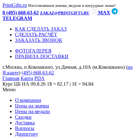
PrintGifts.ru
Изготавливаем значки, медали и нагрудные знаки!
8 (495) 668-63-62
MAX
ZAKAZ@PRINTGIFTS.RU
TELEGRAM
КАК СДЕЛАТЬ ЗАКАЗ
СДЕЛАТЬ РАСЧЁТ
ЗАКАЗАТЬ ЗВОНОК
ФОТОГАЛЕРЕЯ
ПРАВИЛА ПОСТАВКИ
г.Москва, п.Кокошкино, ул.Дачная, д.10А (м.Кокошкино) (
на
Я.карте
)
(495) 668-63-62
Главная
Карта
PDA
Курс ЦБ НА 09.8.26
1$ = 82.17 | 1€ = 94.84
Меню
О компании
Цены на значки
Цены на медали
Скидки
Доставка
Вопросы
Директору