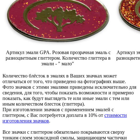
Артикул эмали GPA. Розовая прозрачная эмаль с
Артикул эм
разноцветным глиттером. Количество глиттера в
разноцветн
эмали - " мало"
Количество блёсток в эмалях в Ваших значках может
отличаться от того, что приведено на фотографиях выше.
Фото значков с этими эмалями приведены исключительно для
сведения, для того, чтобы показать возможности и примерно
показать, как будут выглядеть те или иные эмали с тем или
иным количеством блесток (глиттера).
При изготовлении значков с применением эмалей с
глиттером, с Вас потребуется доплата в 10% от
стоимости
изготовления значков
.
Все значки с глиттером обязательно покрываются сверху
тонким слоем эпоксидной смолы, защищающем частички