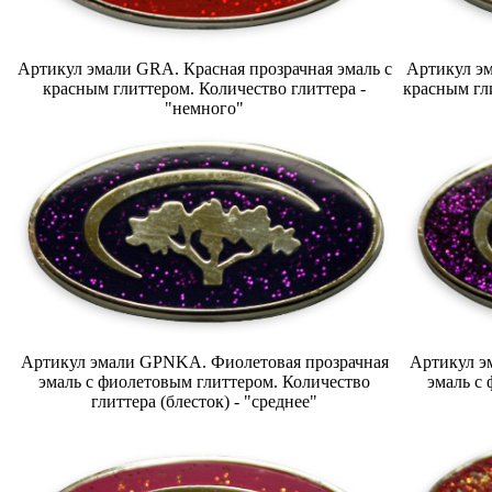
Артикул эмали GRA. Красная прозрачная эмаль с
Артикул эм
красным глиттером. Количество глиттера -
красным гли
"немного"
Артикул эмали GPNKA. Фиолетовая прозрачная
Артикул э
эмаль с фиолетовым глиттером. Количество
эмаль с
глиттера (блесток) - "среднее"