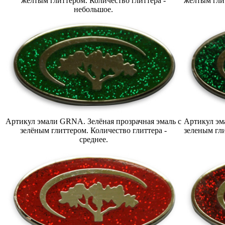
желтым глиттером. Количество глиттера -
жёлтым глит
небольшое.
Артикул эмали GRNA. Зелёная прозрачная эмаль с
Артикул эм
зелёным глиттером. Количество глиттера -
зеленым гли
среднее.