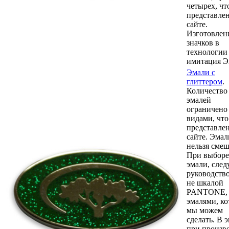
четырех, чт
представле
сайте.
Изготовлен
значков в
технологии
имитация Э
Эмали с
глиттером
.
Количество
эмалей
ограничено
видами, что
представле
сайте. Эмал
нельзя смеш
При выборе
эмали, след
руководство
не шкалой
PANTONE, 
эмалями, к
мы можем
сделать. В 
при произво