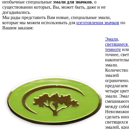
необычные специальные
эмали для значков
, о
существовании которых, Вы, может быть, даже и не
догадывались.
Мы рады представить Вам новые, специальные эмали,
которые мы можем использовать для
изготовления значков
по
Вашим заказам:
Эмали,
светящиеся 
темноте
или
точнее, свет
накопитель
эмали.
Количество
эмалей
ограничено
предлагаем
четыре цвет
эмали. Эма
смешивают
между собо
Невозможн
сделать ино
светящихся
эмалей, кро