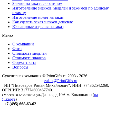
Значки на заказ с логотипом
Изготовление значков, медалей и зажимов по единому
штампу
Изготовление монет на заказ
Как сделать заказ значков дешевле
Ювелирные изделия на заказ
Меню
О компании
Фото
Стоимость медалей
Стоимость значков
Форма заказа
Вопросы
Сувенирная компания © PrintGifts.ru 2003 - 2026
zakaz@PrintGifts.ru
ИП "Пивоваров Роман Михайлович", ИНН: 774362542260,
ОГРНИП: 317774600467740.
ул.Дачная, д.10А
м. Кокошкино (
на
г.Москва, п.Кокошкино
Я.карте
)
+7 (495) 668-63-62