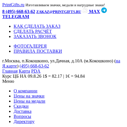
PrintGifts.ru
Изготавливаем значки, медали и нагрудные знаки!
8 (495) 668-63-62
MAX
ZAKAZ@PRINTGIFTS.RU
TELEGRAM
КАК СДЕЛАТЬ ЗАКАЗ
СДЕЛАТЬ РАСЧЁТ
ЗАКАЗАТЬ ЗВОНОК
ФОТОГАЛЕРЕЯ
ПРАВИЛА ПОСТАВКИ
г.Москва, п.Кокошкино, ул.Дачная, д.10А (м.Кокошкино) (
на
Я.карте
)
(495) 668-63-62
Главная
Карта
PDA
Курс ЦБ НА 09.8.26
1$ = 82.17 | 1€ = 94.84
Меню
О компании
Цены на значки
Цены на медали
Скидки
Доставка
Вопросы
Директору