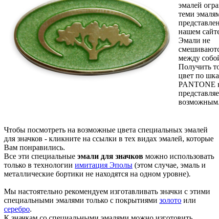
эмалей огр
теми эмалям
представле
нашем сайте
Эмали не
смешивают
между собо
Получить т
цвет по шка
PANTONE 
представляе
возможным
Чтобы посмотреть на возможные цвета специальных эмалей
для значков - кликните на ссылки в тех видах эмалей, которые
Вам понравились.
Все эти специальные
эмали для значков
можно использовать
только в технологии
имитация Эполы
(этом случае, эмаль и
металлические бортики не находятся на одном уровне).
Мы настоятельно рекомендуем изготавливать значки с этими
специальными эмалями только с покрытиями
золото
или
серебро
.
К значкам со специальными эмалями можно изготовить