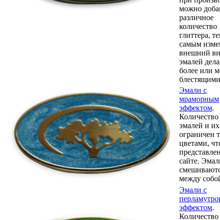
можно доба
различное
количество
глиттера, т
самым изме
внешний в
эмалей дела
более или м
блестящими
Эмали с
мраморным
эффектом
.
Количество
эмалей и их
ограничен 
цветами, чт
представле
сайте. Эмал
смешивают
между собо
Эмали с
перламутр
эффектом
.
Количество 