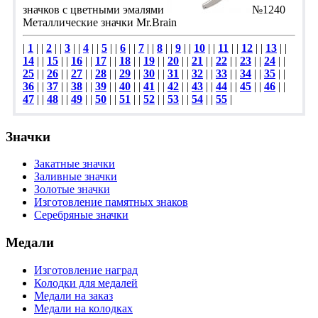
значков с цветными эмалями
№1240
Металлические значки Mr.Brain
|
1
| |
2
| |
3
| |
4
| |
5
| |
6
| |
7
| |
8
| |
9
| |
10
| |
11
| |
12
| |
13
| |
14
| |
15
| |
16
| |
17
| |
18
| |
19
| |
20
| |
21
| |
22
| |
23
| |
24
| |
25
| |
26
| |
27
| |
28
| |
29
| |
30
| |
31
| |
32
| |
33
| |
34
| |
35
| |
36
| |
37
| |
38
| |
39
| |
40
| |
41
| |
42
| |
43
| |
44
| |
45
| |
46
| |
47
| |
48
| |
49
| |
50
| |
51
| |
52
| |
53
| |
54
| |
55
|
Значки
Закатные значки
Заливные значки
Золотые значки
Изготовление памятных знаков
Серебряные значки
Медали
Изготовление наград
Колодки для медалей
Медали на заказ
Медали на колодках