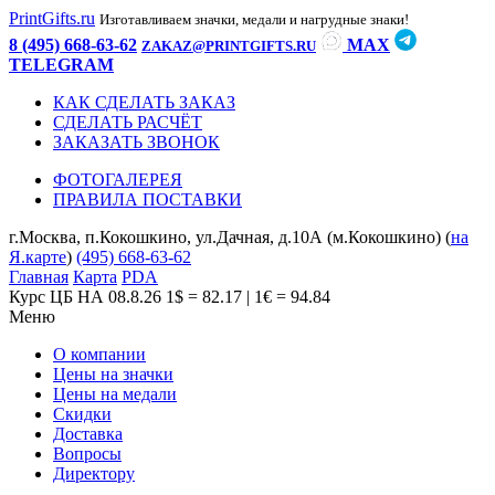
PrintGifts.ru
Изготавливаем значки, медали и нагрудные знаки!
8 (495) 668-63-62
MAX
ZAKAZ@PRINTGIFTS.RU
TELEGRAM
КАК СДЕЛАТЬ ЗАКАЗ
СДЕЛАТЬ РАСЧЁТ
ЗАКАЗАТЬ ЗВОНОК
ФОТОГАЛЕРЕЯ
ПРАВИЛА ПОСТАВКИ
г.Москва, п.Кокошкино, ул.Дачная, д.10А (м.Кокошкино) (
на
Я.карте
)
(495) 668-63-62
Главная
Карта
PDA
Курс ЦБ НА 08.8.26
1$ = 82.17 | 1€ = 94.84
Меню
О компании
Цены на значки
Цены на медали
Скидки
Доставка
Вопросы
Директору