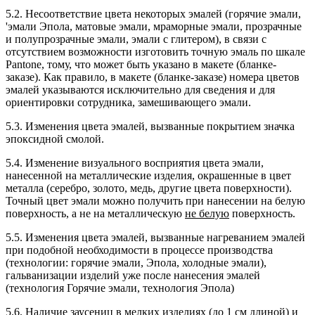
5.2. Несоответствие цвета некоторых эмалей (горячие эмали,
'эмали Эпола, матовые эмали, мраморные эмали, прозрачные
и полупрозрачные эмали, эмали с глитером), в связи с
отсутствием возможности изготовить точную эмаль по шкале
Pantone, тому, что может быть указано в макете (бланке-
заказе). Как правило, в макете (бланке-заказе) номера цветов
эмалей указываются исключительно для сведения и для
ориентировки сотрудника, замешивающего эмали.
5.3. Изменения цвета эмалей, вызванные покрытием значка
эпоксидной смолой.
5.4. Изменение визуального восприятия цвета эмали,
нанесенной на металлические изделия, окрашенные в цвет
металла (серебро, золото, медь, другие цвета поверхности).
Точный цвет эмали можно получить при нанесении на белую
поверхность, а не на металлическую
не белую
поверхность.
5.5. Изменения цвета эмалей, вызванные нагреванием эмалей
при подобной необходимости в процессе производства
(технологии: горячие эмали, Эпола, холодные эмали),
гальванизации изделий уже после нанесения эмалей
(технология Горячие эмали, технология Эпола)
5.6. Наличие заусениц в мелких изделиях (до 1 см длиной) и