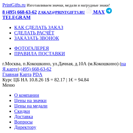
PrintGifts.ru
Изготавливаем значки, медали и нагрудные знаки!
8 (495) 668-63-62
MAX
ZAKAZ@PRINTGIFTS.RU
TELEGRAM
КАК СДЕЛАТЬ ЗАКАЗ
СДЕЛАТЬ РАСЧЁТ
ЗАКАЗАТЬ ЗВОНОК
ФОТОГАЛЕРЕЯ
ПРАВИЛА ПОСТАВКИ
г.Москва, п.Кокошкино, ул.Дачная, д.10А (м.Кокошкино) (
на
Я.карте
)
(495) 668-63-62
Главная
Карта
PDA
Курс ЦБ НА 10.8.26
1$ = 82.17 | 1€ = 94.84
Меню
О компании
Цены на значки
Цены на медали
Скидки
Доставка
Вопросы
Директору