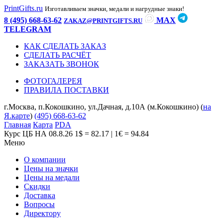
PrintGifts.ru
Изготавливаем значки, медали и нагрудные знаки!
8 (495) 668-63-62
MAX
ZAKAZ@PRINTGIFTS.RU
TELEGRAM
КАК СДЕЛАТЬ ЗАКАЗ
СДЕЛАТЬ РАСЧЁТ
ЗАКАЗАТЬ ЗВОНОК
ФОТОГАЛЕРЕЯ
ПРАВИЛА ПОСТАВКИ
г.Москва, п.Кокошкино, ул.Дачная, д.10А (м.Кокошкино) (
на
Я.карте
)
(495) 668-63-62
Главная
Карта
PDA
Курс ЦБ НА 08.8.26
1$ = 82.17 | 1€ = 94.84
Меню
О компании
Цены на значки
Цены на медали
Скидки
Доставка
Вопросы
Директору