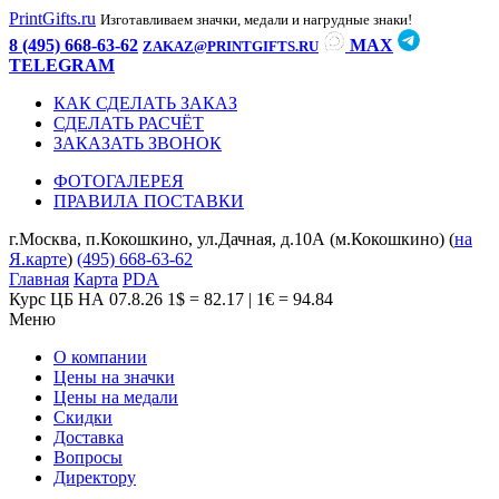
PrintGifts.ru
Изготавливаем значки, медали и нагрудные знаки!
8 (495) 668-63-62
MAX
ZAKAZ@PRINTGIFTS.RU
TELEGRAM
КАК СДЕЛАТЬ ЗАКАЗ
СДЕЛАТЬ РАСЧЁТ
ЗАКАЗАТЬ ЗВОНОК
ФОТОГАЛЕРЕЯ
ПРАВИЛА ПОСТАВКИ
г.Москва, п.Кокошкино, ул.Дачная, д.10А (м.Кокошкино) (
на
Я.карте
)
(495) 668-63-62
Главная
Карта
PDA
Курс ЦБ НА 07.8.26
1$ = 82.17 | 1€ = 94.84
Меню
О компании
Цены на значки
Цены на медали
Скидки
Доставка
Вопросы
Директору