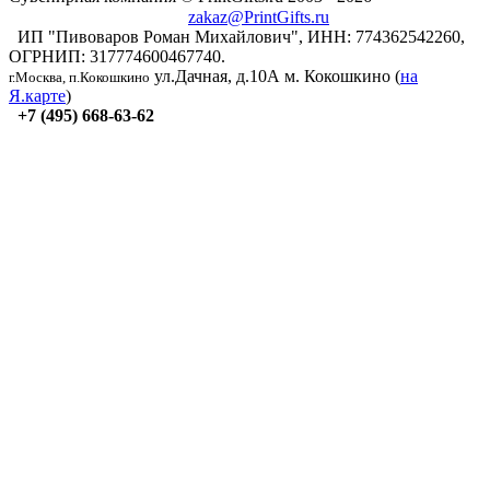
zakaz@PrintGifts.ru
ИП "Пивоваров Роман Михайлович", ИНН: 774362542260,
ОГРНИП: 317774600467740.
ул.Дачная, д.10А
м. Кокошкино (
на
г.Москва, п.Кокошкино
Я.карте
)
+7 (495) 668-63-62