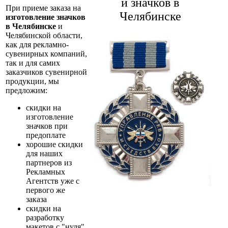
и значков в
При приеме заказа на
Челябинске
изготовление значков
в Челябинске
и
Челябинской области,
как для рекламно-
сувенирных компаний,
так и для самих
заказчиков сувенирной
продукции, мы
предложим:
скидки на
изготовление
значков при
предоплате
хорошие скидки
для наших
партнеров из
Рекламных
Агентств уже с
первого же
заказа
скидки на
разработку
макетов с "нуля"