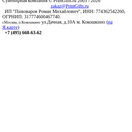
Сувенирная компания © PrintGifts.ru 2003 - 2026
zakaz@PrintGifts.ru
ИП "Пивоваров Роман Михайлович", ИНН: 774362542260,
ОГРНИП: 317774600467740.
ул.Дачная, д.10А
м. Кокошкино (
на
г.Москва, п.Кокошкино
Я.карте
)
+7 (495) 668-63-62