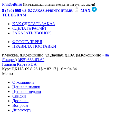
PrintGifts.ru
Изготавливаем значки, медали и нагрудные знаки!
8 (495) 668-63-62
MAX
ZAKAZ@PRINTGIFTS.RU
TELEGRAM
КАК СДЕЛАТЬ ЗАКАЗ
СДЕЛАТЬ РАСЧЁТ
ЗАКАЗАТЬ ЗВОНОК
ФОТОГАЛЕРЕЯ
ПРАВИЛА ПОСТАВКИ
г.Москва, п.Кокошкино, ул.Дачная, д.10А (м.Кокошкино) (
на
Я.карте
)
(495) 668-63-62
Главная
Карта
PDA
Курс ЦБ НА 09.8.26
1$ = 82.17 | 1€ = 94.84
Меню
О компании
Цены на значки
Цены на медали
Скидки
Доставка
Вопросы
Директору