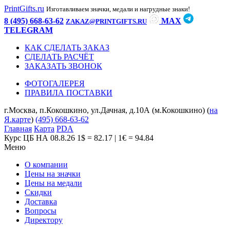
PrintGifts.ru
Изготавливаем значки, медали и нагрудные знаки!
8 (495) 668-63-62
MAX
ZAKAZ@PRINTGIFTS.RU
TELEGRAM
КАК СДЕЛАТЬ ЗАКАЗ
СДЕЛАТЬ РАСЧЁТ
ЗАКАЗАТЬ ЗВОНОК
ФОТОГАЛЕРЕЯ
ПРАВИЛА ПОСТАВКИ
г.Москва, п.Кокошкино, ул.Дачная, д.10А (м.Кокошкино) (
на
Я.карте
)
(495) 668-63-62
Главная
Карта
PDA
Курс ЦБ НА 08.8.26
1$ = 82.17 | 1€ = 94.84
Меню
О компании
Цены на значки
Цены на медали
Скидки
Доставка
Вопросы
Директору