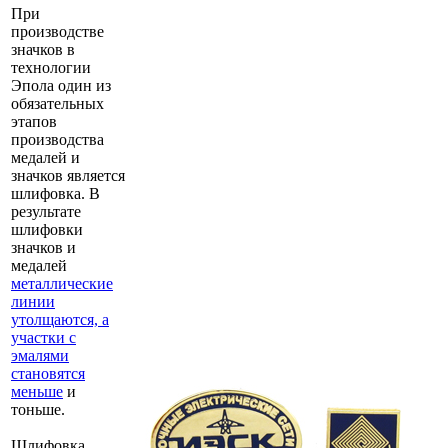
При
производстве
значков в
технологии
Эпола один из
обязательных
этапов
производства
медалей и
значков является
шлифовка. В
результате
шлифовки
значков и
медалей
металлические
линии
утолщаются, а
участки с
эмалями
становятся
меньше
и
тоньше.
Шлифовка