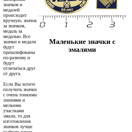
значков и
медалей
происходит
вручную, значок
за значком,
медаль за
медалью. Все
Маленькие значки с
значки и медали
будут
эмалями
пришлифованы
по-разному и
будут
отличаться друг
от друга.
Если Вы хотите
получить значки
с очень тонкими
линиями и
мелкими
участками
эмали, то для
изготовления
значков лучше
выбрать такие