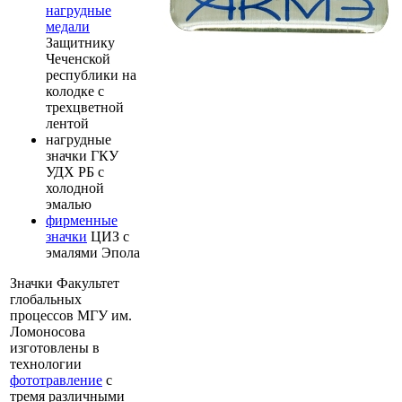
нагрудные
медали
Защитнику
Чеченской
республики на
колодке с
трехцветной
лентой
нагрудные
значки ГКУ
УДХ РБ с
холодной
эмалью
фирменные
значки
ЦИЗ с
эмалями Эпола
Значки Факультет
глобальных
процессов МГУ им.
Ломоносова
изготовлены в
технологии
фототравление
с
тремя различными