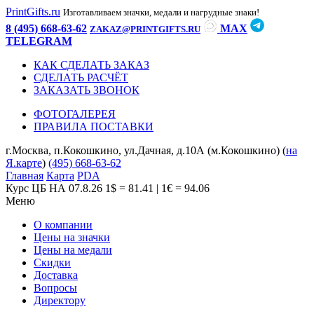
PrintGifts.ru
Изготавливаем значки, медали и нагрудные знаки!
8 (495) 668-63-62
MAX
ZAKAZ@PRINTGIFTS.RU
TELEGRAM
КАК СДЕЛАТЬ ЗАКАЗ
СДЕЛАТЬ РАСЧЁТ
ЗАКАЗАТЬ ЗВОНОК
ФОТОГАЛЕРЕЯ
ПРАВИЛА ПОСТАВКИ
г.Москва, п.Кокошкино, ул.Дачная, д.10А (м.Кокошкино) (
на
Я.карте
)
(495) 668-63-62
Главная
Карта
PDA
Курс ЦБ НА 07.8.26
1$ = 81.41 | 1€ = 94.06
Меню
О компании
Цены на значки
Цены на медали
Скидки
Доставка
Вопросы
Директору