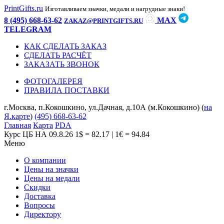
PrintGifts.ru
Изготавливаем значки, медали и нагрудные знаки!
8 (495) 668-63-62
MAX
ZAKAZ@PRINTGIFTS.RU
TELEGRAM
КАК СДЕЛАТЬ ЗАКАЗ
СДЕЛАТЬ РАСЧЁТ
ЗАКАЗАТЬ ЗВОНОК
ФОТОГАЛЕРЕЯ
ПРАВИЛА ПОСТАВКИ
г.Москва, п.Кокошкино, ул.Дачная, д.10А (м.Кокошкино) (
на
Я.карте
)
(495) 668-63-62
Главная
Карта
PDA
Курс ЦБ НА 09.8.26
1$ = 82.17 | 1€ = 94.84
Меню
О компании
Цены на значки
Цены на медали
Скидки
Доставка
Вопросы
Директору