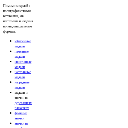
Помимо медалей с
полиграфическими
вставками, мы
изготовим и изделия
по индивидуальным
формам:
юбилейные
медали
памятные
медали
спортивные
медали
настольные
медали
нагрудные
медали
медали и
значки на
деревянных
плакетках
фрачные
значки
значки из