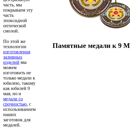
часть, мы
покрываем эту
часть
эпоксидной
оптической
смолой.
По этой же
Памятные медали к 9 М
технологии
изготовления
заливных
изделий
мы
можем
изготовить не
только медали к
юбилею, такому
как юбилей 9
мая, но и
медали со
срочностью
, с
использованием
наших
заготовок для
медалей.