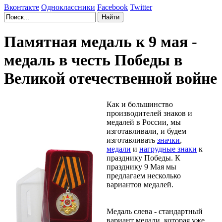
Вконтакте
Одноклассники
Facebook
Twitter
Памятная медаль к 9 мая -
медаль в честь Победы в
Великой отечественной войне
Как и большинство
производителей знаков и
медалей в России, мы
изготавливали, и будем
изготавливать
значки
,
медали
и
нагрудные знаки
к
празднику Победы. К
празднику 9 Мая мы
предлагаем несколько
вариантов медалей.
Медаль слева - стандартный
вариант медали, которая уже