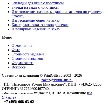
Закладки для книг с логотипом
Значки на заказ с логотипом
Изготовление значков, медалей и зажимов по единому
штампу
Изготовление монет на заказ
Как сделать заказ значков дешевле
Ювелирные изделия на заказ
Меню
О компании
Фото
Стоимость медалей
Стоимость значков
Форма заказа
Вопросы
Сувенирная компания © PrintGifts.ru 2003 - 2026
zakaz@PrintGifts.ru
ИП "Пивоваров Роман Михайлович", ИНН: 774362542260,
ОГРНИП: 317774600467740.
ул.Дачная, д.10А
м. Кокошкино (
на
г.Москва, п.Кокошкино
Я.карте
)
+7 (495) 668-63-62