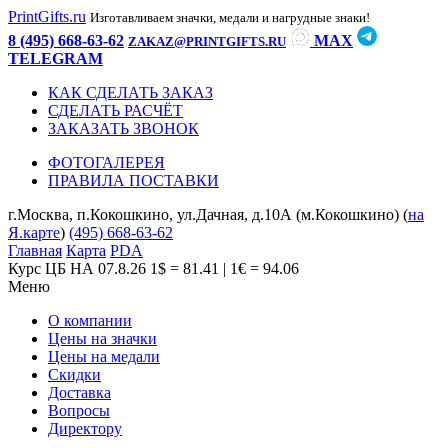
PrintGifts.ru
Изготавливаем значки, медали и нагрудные знаки!
8 (495) 668-63-62
MAX
ZAKAZ@PRINTGIFTS.RU
TELEGRAM
КАК СДЕЛАТЬ ЗАКАЗ
СДЕЛАТЬ РАСЧЁТ
ЗАКАЗАТЬ ЗВОНОК
ФОТОГАЛЕРЕЯ
ПРАВИЛА ПОСТАВКИ
г.Москва, п.Кокошкино, ул.Дачная, д.10А (м.Кокошкино) (
на
Я.карте
)
(495) 668-63-62
Главная
Карта
PDA
Курс ЦБ НА 07.8.26
1$ = 81.41 | 1€ = 94.06
Меню
О компании
Цены на значки
Цены на медали
Скидки
Доставка
Вопросы
Директору