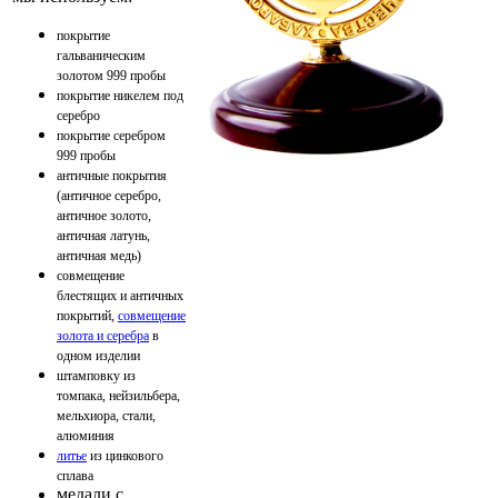
покрытие
гальваническим
золотом 999 пробы
покрытие никелем под
серебро
покрытие серебром
999 пробы
античные покрытия
(античное серебро,
античное золото,
античная латунь,
античная медь)
совмещение
блестящих и античных
покрытий,
совмещение
золота и серебра
в
одном изделии
штамповку из
томпака, нейзильбера,
мельхиора, стали,
алюминия
литье
из цинкового
сплава
медали с