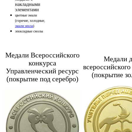
накладными
элементами
цветные эмали
(горячие, холодные,
эмали эпола
)
эпоксидные смолы
Медали Всероссийского
Медали 
конкурса
всероссийского
Управленческий ресурс
(покрытие зо
(покрытие под серебро)