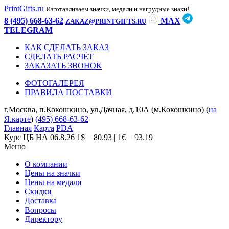
PrintGifts.ru
Изготавливаем значки, медали и нагрудные знаки!
8 (495) 668-63-62
MAX
ZAKAZ@PRINTGIFTS.RU
TELEGRAM
КАК СДЕЛАТЬ ЗАКАЗ
СДЕЛАТЬ РАСЧЁТ
ЗАКАЗАТЬ ЗВОНОК
ФОТОГАЛЕРЕЯ
ПРАВИЛА ПОСТАВКИ
г.Москва, п.Кокошкино, ул.Дачная, д.10А (м.Кокошкино) (
на
Я.карте
)
(495) 668-63-62
Главная
Карта
PDA
Курс ЦБ НА 06.8.26
1$ = 80.93 | 1€ = 93.19
Меню
О компании
Цены на значки
Цены на медали
Скидки
Доставка
Вопросы
Директору