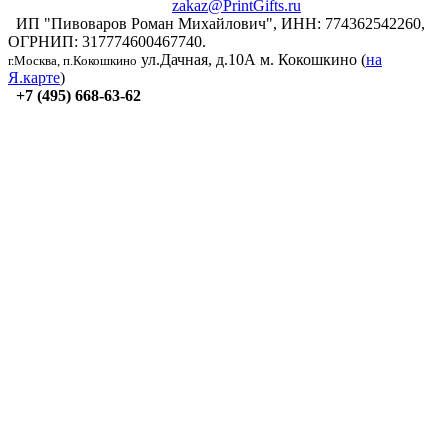
zakaz@PrintGifts.ru
ИП "Пивоваров Роман Михайлович", ИНН: 774362542260,
ОГРНИП: 317774600467740.
ул.Дачная, д.10А
м. Кокошкино (
на
г.Москва, п.Кокошкино
Я.карте
)
+7 (495) 668-63-62