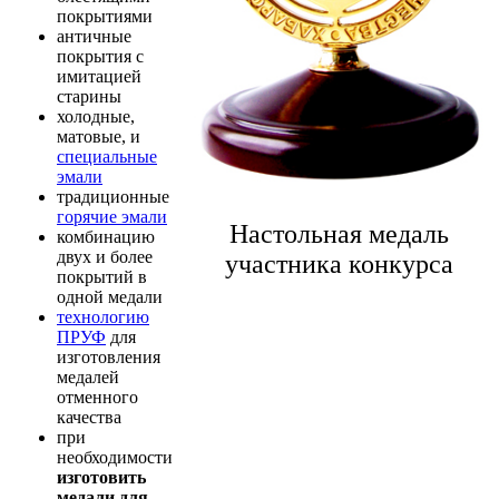
покрытиями
античные
покрытия с
имитацией
старины
холодные,
матовые, и
специальные
эмали
традиционные
горячие эмали
Настольная медаль
комбинацию
двух и более
участника конкурса
покрытий в
одной медали
технологию
ПРУФ
для
изготовления
медалей
отменного
качества
при
необходимости
изготовить
медали для