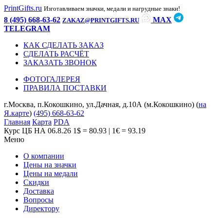
PrintGifts.ru
Изготавливаем значки, медали и нагрудные знаки!
8 (495) 668-63-62
MAX
ZAKAZ@PRINTGIFTS.RU
TELEGRAM
КАК СДЕЛАТЬ ЗАКАЗ
СДЕЛАТЬ РАСЧЁТ
ЗАКАЗАТЬ ЗВОНОК
ФОТОГАЛЕРЕЯ
ПРАВИЛА ПОСТАВКИ
г.Москва, п.Кокошкино, ул.Дачная, д.10А (м.Кокошкино) (
на
Я.карте
)
(495) 668-63-62
Главная
Карта
PDA
Курс ЦБ НА 06.8.26
1$ = 80.93 | 1€ = 93.19
Меню
О компании
Цены на значки
Цены на медали
Скидки
Доставка
Вопросы
Директору