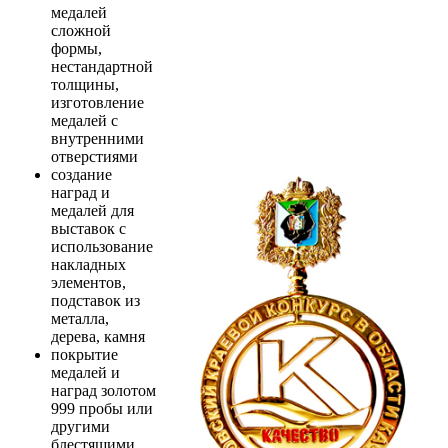
медалей
сложной
формы,
нестандартной
толщины,
изготовление
медалей с
внутренними
отверстиями
создание
наград и
медалей для
выставок с
использование
накладных
элементов,
подставок из
металла,
дерева, камня
покрытие
медалей и
наград золотом
999 пробы или
другими
блестящими