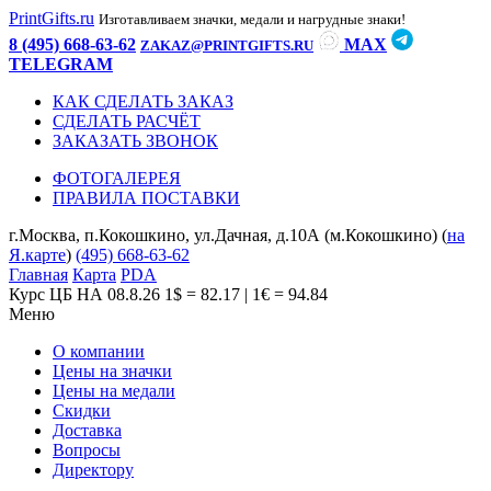
PrintGifts.ru
Изготавливаем значки, медали и нагрудные знаки!
8 (495) 668-63-62
MAX
ZAKAZ@PRINTGIFTS.RU
TELEGRAM
КАК СДЕЛАТЬ ЗАКАЗ
СДЕЛАТЬ РАСЧЁТ
ЗАКАЗАТЬ ЗВОНОК
ФОТОГАЛЕРЕЯ
ПРАВИЛА ПОСТАВКИ
г.Москва, п.Кокошкино, ул.Дачная, д.10А (м.Кокошкино) (
на
Я.карте
)
(495) 668-63-62
Главная
Карта
PDA
Курс ЦБ НА 08.8.26
1$ = 82.17 | 1€ = 94.84
Меню
О компании
Цены на значки
Цены на медали
Скидки
Доставка
Вопросы
Директору