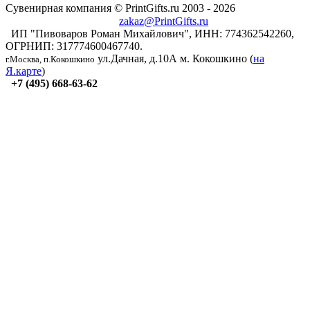
Сувенирная компания © PrintGifts.ru 2003 - 2026
zakaz@PrintGifts.ru
ИП "Пивоваров Роман Михайлович", ИНН: 774362542260,
ОГРНИП: 317774600467740.
ул.Дачная, д.10А
м. Кокошкино (
на
г.Москва, п.Кокошкино
Я.карте
)
+7 (495) 668-63-62