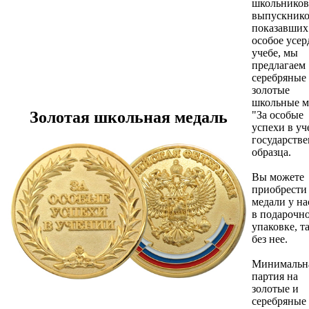
школьников
выпускнико
показавших
особое усер
учебе, мы
предлагаем
серебряные
золотые
школьные м
Золотая школьная медаль
"За особые
успехи в у
государств
образца.
Вы можете
приобрести
медали у на
в подарочн
упаковке, т
без нее.
Минимальн
партия на
золотые и
серебряные