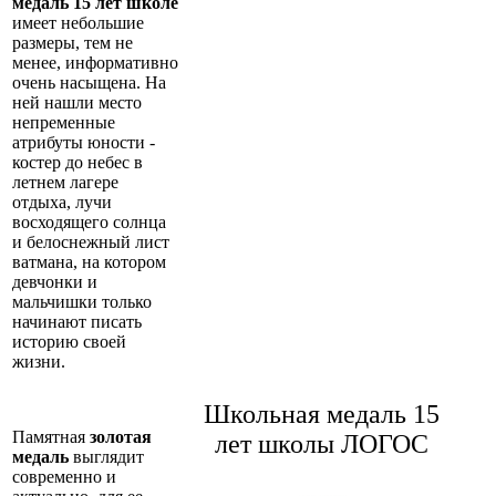
медаль 15 лет школе
имеет небольшие
размеры, тем не
менее, информативно
очень насыщена. На
ней нашли место
непременные
атрибуты юности -
костер до небес в
летнем лагере
отдыха, лучи
восходящего солнца
и белоснежный лист
ватмана, на котором
девчонки и
мальчишки только
начинают писать
историю своей
жизни.
Школьная медаль 15
Памятная
золотая
лет школы ЛОГОС
медаль
выглядит
современно и