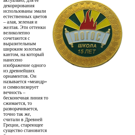
актуально, для ее
декорирования
использованы эмали
естественных цветов
– алая, зеленая и
желтая. Эти оттенки
великолепно
сочетаются с
выразительным
широким золотым
кантом, на который
нанесено
изображение одного
из древнейших
орнаментов. Он
называется «меандр»
и символизирует
вечность –
бесконечная линия то
сжимается, то
разворачивается,
точно так же,
считали в Древней
Греции, стареющее
существо становится