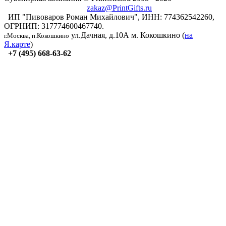
zakaz@PrintGifts.ru
ИП "Пивоваров Роман Михайлович", ИНН: 774362542260,
ОГРНИП: 317774600467740.
ул.Дачная, д.10А
м. Кокошкино (
на
г.Москва, п.Кокошкино
Я.карте
)
+7 (495) 668-63-62