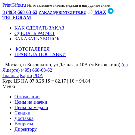
PrintGifts.ru
Изготавливаем значки, медали и нагрудные знаки!
8 (495) 668-63-62
MAX
ZAKAZ@PRINTGIFTS.RU
TELEGRAM
КАК СДЕЛАТЬ ЗАКАЗ
СДЕЛАТЬ РАСЧЁТ
ЗАКАЗАТЬ ЗВОНОК
ФОТОГАЛЕРЕЯ
ПРАВИЛА ПОСТАВКИ
г.Москва, п.Кокошкино, ул.Дачная, д.10А (м.Кокошкино) (
на
Я.карте
)
(495) 668-63-62
Главная
Карта
PDA
Курс ЦБ НА 07.8.26
1$ = 82.17 | 1€ = 94.84
Меню
О компании
Цены на значки
Цены на медали
Скидки
Доставка
Вопросы
Директору