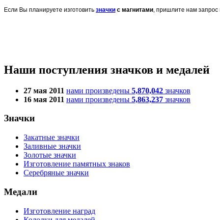
Если Вы планируете изготовить
значки
с магнитами
, пришлите нам запрос 
Наши поступления значков и медалей
27 мая 2011
нами произведены
5,870,042
значков
16 мая 2011
нами произведены
5,863,237
значков
Значки
Закатные значки
Заливные значки
Золотые значки
Изготовление памятных знаков
Серебряные значки
Медали
Изготовление наград
Колодки для медалей