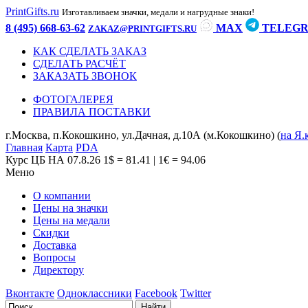
PrintGifts.ru
Изготавливаем значки, медали и нагрудные знаки!
8 (495) 668-63-62
MAX
TELEG
ZAKAZ@PRINTGIFTS.RU
КАК СДЕЛАТЬ ЗАКАЗ
СДЕЛАТЬ РАСЧЁТ
ЗАКАЗАТЬ ЗВОНОК
ФОТОГАЛЕРЕЯ
ПРАВИЛА ПОСТАВКИ
г.Москва, п.Кокошкино, ул.Дачная, д.10А (м.Кокошкино) (
на Я.
Главная
Карта
PDA
Курс ЦБ НА 07.8.26
1$ = 81.41 | 1€ = 94.06
Меню
О компании
Цены на значки
Цены на медали
Скидки
Доставка
Вопросы
Директору
Вконтакте
Одноклассники
Facebook
Twitter