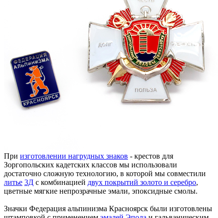
При
изготовлении нагрудных знаков
- крестов для
Зоргопольских кадетских классов мы использовали
достаточно сложную технологию, в которой мы совместили
литье
3Д
с комбинацией
двух покрытий золото и серебро
,
цветные мягкие непрозрачные эмали, эпоксидные смолы.
Значки Федерация альпинизма Красноярск были изготовлены
штамповкой с применением
эмалей Эпола
и гальваническим