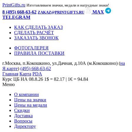
PrintGifts.ru
Изготавливаем значки, медали и нагрудные знаки!
8 (495) 668-63-62
MAX
ZAKAZ@PRINTGIFTS.RU
TELEGRAM
КАК СДЕЛАТЬ ЗАКАЗ
СДЕЛАТЬ РАСЧЁТ
ЗАКАЗАТЬ ЗВОНОК
ФОТОГАЛЕРЕЯ
ПРАВИЛА ПОСТАВКИ
г.Москва, п.Кокошкино, ул.Дачная, д.10А (м.Кокошкино) (
на
Я.карте
)
(495) 668-63-62
Главная
Карта
PDA
Курс ЦБ НА 08.8.26
1$ = 82.17 | 1€ = 94.84
Меню
О компании
Цены на значки
Цены на медали
Скидки
Доставка
Вопросы
Директору