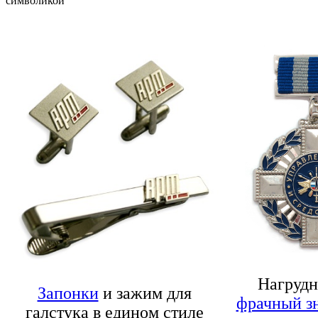
символикой
Нагрудн
Запонки
и зажим для
фрачный з
галстука в едином стиле