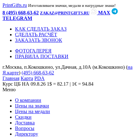
PrintGifts.ru
Изготавливаем значки, медали и нагрудные знаки!
8 (495) 668-63-62
MAX
ZAKAZ@PRINTGIFTS.RU
TELEGRAM
КАК СДЕЛАТЬ ЗАКАЗ
СДЕЛАТЬ РАСЧЁТ
ЗАКАЗАТЬ ЗВОНОК
ФОТОГАЛЕРЕЯ
ПРАВИЛА ПОСТАВКИ
г.Москва, п.Кокошкино, ул.Дачная, д.10А (м.Кокошкино) (
на
Я.карте
)
(495) 668-63-62
Главная
Карта
PDA
Курс ЦБ НА 09.8.26
1$ = 82.17 | 1€ = 94.84
Меню
О компании
Цены на значки
Цены на медали
Скидки
Доставка
Вопросы
Директору