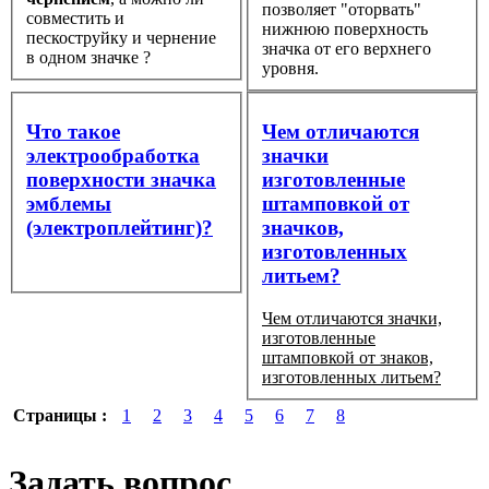
позволяет "оторвать"
совместить и
нижнюю поверхность
пескоструйку и чернение
значка от его верхнего
в одном значке ?
уровня.
Что такое
Чем отличаются
электрообработка
значки
поверхности значка
изготовленные
эмблемы
штамповкой от
(электроплейтинг)?
значков,
изготовленных
литьем?
Чем отличаются значки,
изготовленные
штамповкой от знаков,
изготовленных литьем?
Страницы :
1
2
3
4
5
6
7
8
Задать вопрос