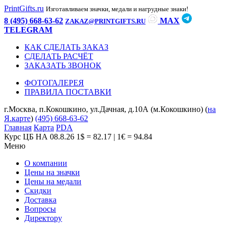
PrintGifts.ru
Изготавливаем значки, медали и нагрудные знаки!
8 (495) 668-63-62
MAX
ZAKAZ@PRINTGIFTS.RU
TELEGRAM
КАК СДЕЛАТЬ ЗАКАЗ
СДЕЛАТЬ РАСЧЁТ
ЗАКАЗАТЬ ЗВОНОК
ФОТОГАЛЕРЕЯ
ПРАВИЛА ПОСТАВКИ
г.Москва, п.Кокошкино, ул.Дачная, д.10А (м.Кокошкино) (
на
Я.карте
)
(495) 668-63-62
Главная
Карта
PDA
Курс ЦБ НА 08.8.26
1$ = 82.17 | 1€ = 94.84
Меню
О компании
Цены на значки
Цены на медали
Скидки
Доставка
Вопросы
Директору