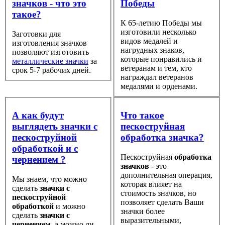
значков - что это
Победы
такое?
К 65-летию Победы мы
изготовили несколько
Заготовки для
видов медалей и
изготовления значков
нагрудных знаков,
позволяют изготовить
которые понравились и
металлические значки
за
ветеранам и тем, кто
срок 5-7 рабочих дней.
награждал ветеранов
медалями и орденами.
А как будут
Что такое
выглядеть значки с
пескоструйная
пескоструйной
обработка значка?
обработкой и с
Пескоструйная
обработка
чернением ?
значков
- это
дополнительная операция,
Мы знаем, что можно
которая влияет на
сделать
значки с
стоимость значков, но
пескоструйной
позволяет сделать Ваши
обработкой
и можно
значки более
сделать
значки с
выразительными,
чернением
, а можно ли