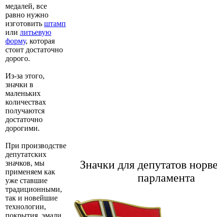
медалей, все
равно нужно
изготовить
штамп
или
литьевую
форму
, которая
стоит достаточно
дорого.
Из-за этого,
значки в
маленьких
количествах
получаются
достаточно
дорогими.
При производстве
депутатских
Значки для депутатов норв
значков, мы
применяем как
парламента
уже ставшие
традиционными,
так и новейшие
технологии,
покрытия, эмали