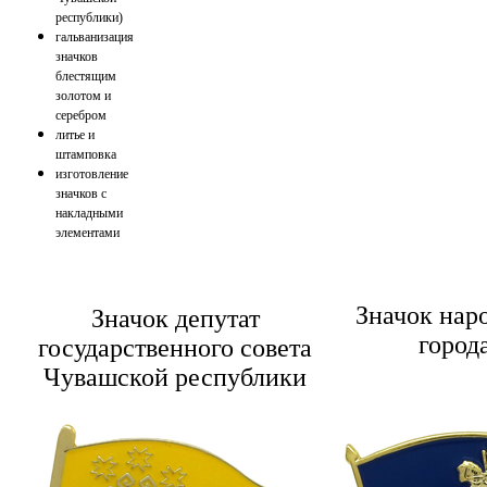
республики)
гальванизация
значков
блестящим
золотом и
серебром
литье и
штамповка
изготовление
значков с
накладными
элементами
Значок нар
Значок депутат
город
государственного совета
Чувашской республики