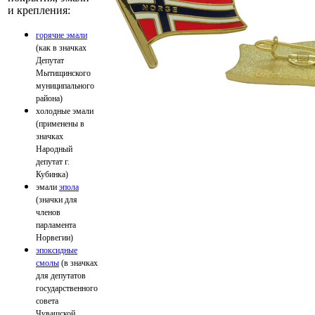
и крепления:
горячие эмали
(как в значках
Депутат
Мытищинского
муниципального
района)
холодные эмали
(применены в
значках
Народный
депутат г.
Кубинка)
эмали
эпола
(значки для
членов
парламента
Норвегии)
эпоксидные
смолы
(в значках
для депутатов
государственного
совета
Чувашской