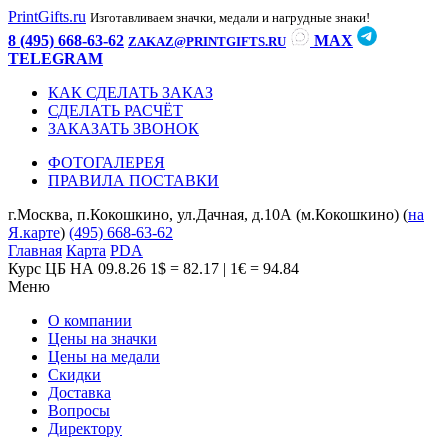
PrintGifts.ru
Изготавливаем значки, медали и нагрудные знаки!
8 (495) 668-63-62
MAX
ZAKAZ@PRINTGIFTS.RU
TELEGRAM
КАК СДЕЛАТЬ ЗАКАЗ
СДЕЛАТЬ РАСЧЁТ
ЗАКАЗАТЬ ЗВОНОК
ФОТОГАЛЕРЕЯ
ПРАВИЛА ПОСТАВКИ
г.Москва, п.Кокошкино, ул.Дачная, д.10А (м.Кокошкино) (
на
Я.карте
)
(495) 668-63-62
Главная
Карта
PDA
Курс ЦБ НА 09.8.26
1$ = 82.17 | 1€ = 94.84
Меню
О компании
Цены на значки
Цены на медали
Скидки
Доставка
Вопросы
Директору