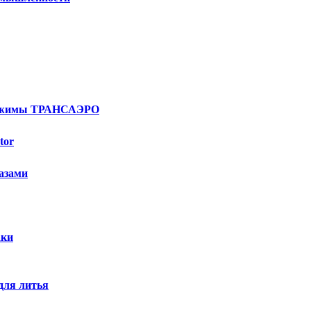
 зажимы ТРАНСАЭРО
tor
разами
аки
для литья