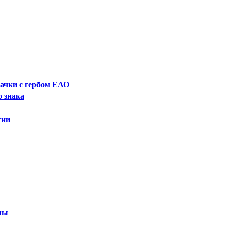
начки с гербом ЕАО
о знака
сии
рмы