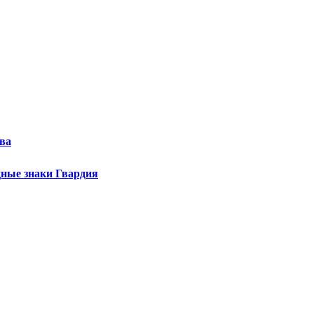
тва
дные знаки Гвардия