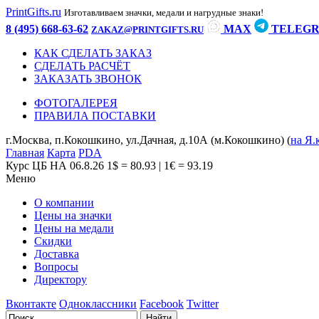
PrintGifts.ru
Изготавливаем значки, медали и нагрудные знаки!
8 (495) 668-63-62
MAX
TELEG
ZAKAZ@PRINTGIFTS.RU
КАК СДЕЛАТЬ ЗАКАЗ
СДЕЛАТЬ РАСЧЁТ
ЗАКАЗАТЬ ЗВОНОК
ФОТОГАЛЕРЕЯ
ПРАВИЛА ПОСТАВКИ
г.Москва, п.Кокошкино, ул.Дачная, д.10А (м.Кокошкино) (
на Я.
Главная
Карта
PDA
Курс ЦБ НА 06.8.26
1$ = 80.93 | 1€ = 93.19
Меню
О компании
Цены на значки
Цены на медали
Скидки
Доставка
Вопросы
Директору
Вконтакте
Одноклассники
Facebook
Twitter