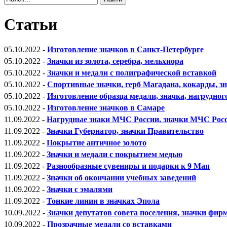
Статьи
05.10.2022 -
Изготовление значков в Санкт-Петербурге
05.10.2022 -
Значки из золота, серебра, мельхиора
05.10.2022 -
Значки и медали с полиграфической вставкой
05.10.2022 -
Спортивные значки, герб Магадана, кокарды, з
05.10.2022 -
Изготовление образца медали, значка, нагрудног
05.10.2022 -
Изготовление значков в Самаре
11.09.2022 -
Нагрудные знаки МЧС России, значки МЧС Рос
11.09.2022 -
Значки Губернатор, значки Правительство
11.09.2022 -
Покрытие античное золото
11.09.2022 -
Значки и медали с покрытием медью
11.09.2022 -
Разнообразные сувениры и подарки к 9 Мая
11.09.2022 -
Значки об окончании учебных заведений
11.09.2022 -
Значки с эмалями
11.09.2022 -
Тонкие линии в значках Эпола
10.09.2022 -
Значки депутатов совета поселения, значки фи
10.09.2022 -
Прозрачные медали со вставками