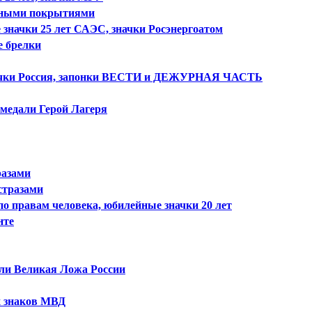
ичными покрытиями
начки 25 лет САЭС, значки Росэнергоатом
е брелки
начки Россия, запонки ВЕСТИ и ДЕЖУРНАЯ ЧАСТЬ
 медали Герой Лагеря
разами
стразами
по правам человека, юбилейные значки 20 лет
нте
ли Великая Ложа России
х знаков МВД