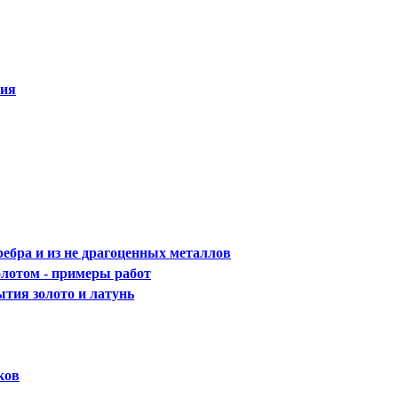
ния
ребра и из не драгоценных металлов
олотом - примеры работ
ытия золото и латунь
ков