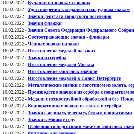
16.02.2022 -
Булавки на значках и знаках
16.02.2022 -
Удостоверения к медалям и нагрудным знакам
16.02.2022 -
Значки депутата городского поселения
16.02.2022 -
Значки флажки
16.02.2022 -
Значки Совета Федерации Федерального Собра
16.02.2022 -
Светоотражающие значки - фликеры
16.02.2022 -
Чёрные значки на заказ
16.02.2022 -
Изготовление медалей на заказ
16.02.2022 -
Значки из серебра
16.02.2022 -
Изготовление медалей Москва
16.02.2022 -
Изготовление закатных значков
16.02.2022 -
Изготовление медалей в Санкт-Петербурге
16.02.2022 -
Металлические значки с логотипом из золота, се
16.02.2022 -
Производство значков из серебра с покрытием з
16.02.2022 -
Медали с пескоструйной обработкой и без. Покр
16.02.2022 -
Корпоративные значки из золота и серебра
16.02.2022 -
Значки с черным, зеленым, белым покрытиями
16.02.2022 -
Значки к Новому году
16.02.2022 -
Особенности подготовки макетов закатных знач
16.02.2022 -
Футляры для запонок